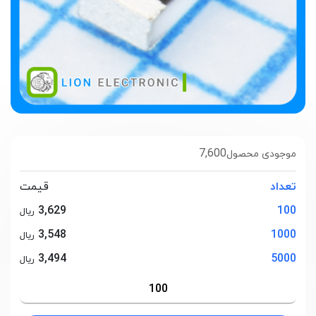
7,600
موجودی محصول
تعداد
قیمت
3,629
100
ریال
3,548
1000
ریال
3,494
5000
ریال