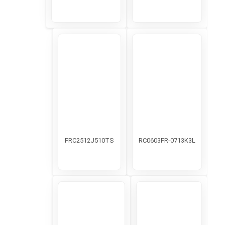
FRC2512J510TS
RC0603FR-0713K3L