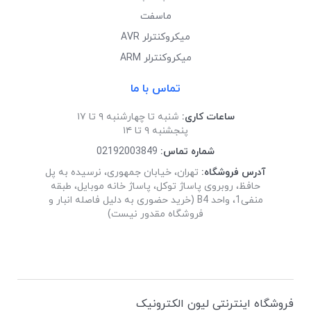
ماسفت
میکروکنترلر AVR
میکروکنترلر ARM
تماس با ما
ساعات کاری:
شنبه تا چهارشنبه ۹ تا ۱۷
پنجشنبه ۹ تا ۱۴
شماره تماس:
02192003849
آدرس فروشگاه:
تهران، خیابان جمهوری، نرسیده به پل
حافظ، روبروی پاساژ توکل، پاساژ خانه موبایل، طبقه
منفی1، واحد B4 (خرید حضوری به دلیل فاصله انبار و
فروشگاه مقدور نیست)
فروشگاه اینترنتی لیون الکترونیک