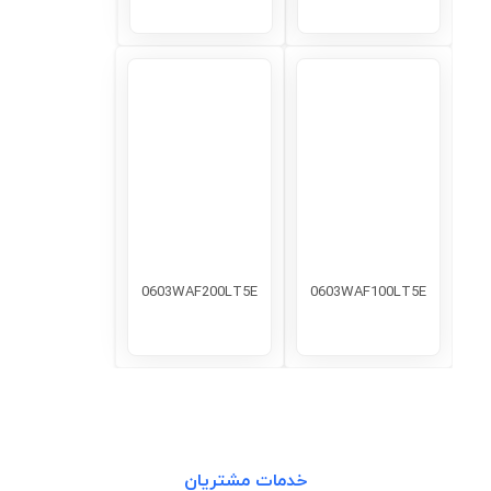
0603WAF200LT5E
0603WAF100LT5E
خدمات مشتریان