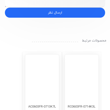
ارسال نظر
محصولات مرتبط
AC0603FR-0713K7L
RC0603FR-0714K3L