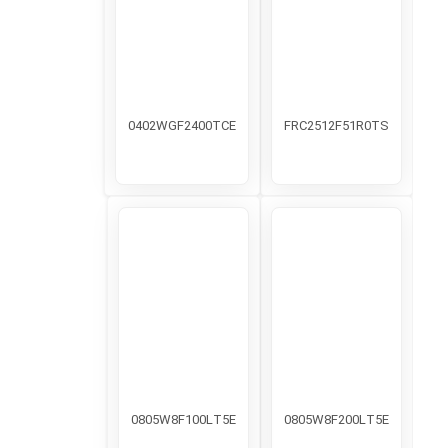
0402WGF2400TCE
FRC2512F51R0TS
0805W8F100LT5E
0805W8F200LT5E