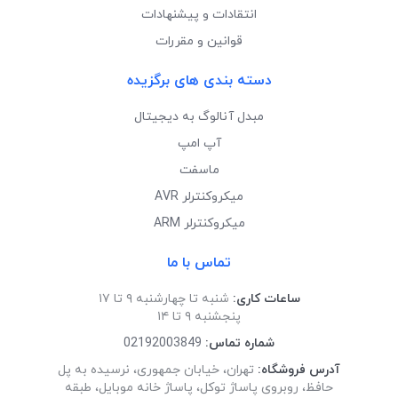
انتقادات و پیشنهادات
قوانین و مقررات
دسته بندی های برگزیده
مبدل آنالوگ به دیجیتال
آپ امپ
ماسفت
میکروکنترلر AVR
میکروکنترلر ARM
تماس با ما
ساعات کاری:
شنبه تا چهارشنبه ۹ تا ۱۷
پنجشنبه ۹ تا ۱۴
شماره تماس:
02192003849
آدرس فروشگاه:
تهران، خیابان جمهوری، نرسیده به پل
حافظ، روبروی پاساژ توکل، پاساژ خانه موبایل، طبقه