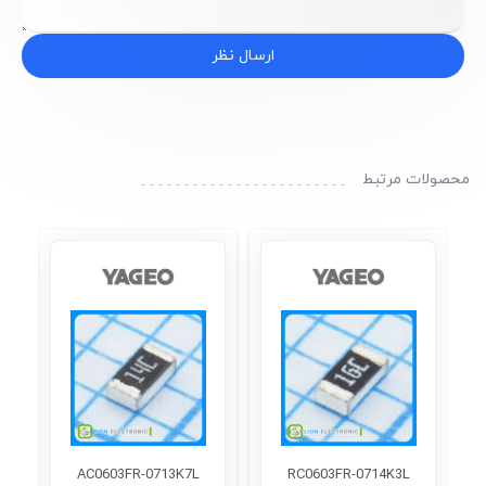
ارسال نظر
محصولات مرتبط
AC0603FR-0713K7L
RC0603FR-0714K3L