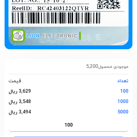
5,200
موجودی محصول
تعداد
قیمت
100
3,629 ریال
1000
3,548 ریال
5000
3,494 ریال