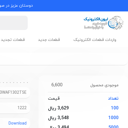
دوستان عزیز در صور
واردات قطعات الکترونیک
قطعات جدید
قطعات تجدید 
6,600
موجودی محصول
3WAF1302T5E
تعداد
قیمت
100
3,629 ریال
1222
1000
3,548 ریال
Download
5000
3,494 ریال