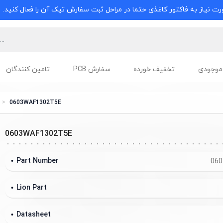
ت نیاز به فاکتور کاغذی حتما در مراحل ثبت سفارش تیک آن را فعال کنید.
موجودی
تخفیف خورده
سفارش PCB
تامین کنندگان
0603WAF1302T5E
0603WAF1302T5E
Part Number
060
Lion Part
Datasheet