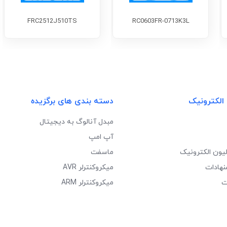
FRC2512J510TS
RC0603FR-0713K3L
 الکترونیک
دسته بندی های برگزیده
مبدل آنالوگ به دیجیتال
آپ امپ
لیون الکترونیک
ماسفت
نهادات
میکروکنترلر AVR
ت
میکروکنترلر ARM