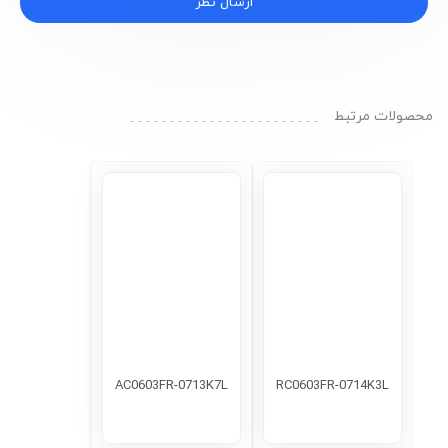
ارسال نظر
محصولات مرتبط
AC0603FR-0713K7L
RC0603FR-0714K3L