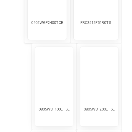
0402WGF2400TCE
FRC2512F51R0TS
0805W8F100LT5E
0805W8F200LT5E