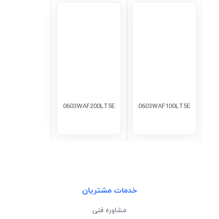
0603WAF200LT5E
0603WAF100LT5E
خدمات مشتریان
مشاوره فنی