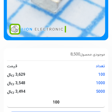
8,500
موجودی محصول
تعداد
قیمت
100
3,629 ریال
1000
3,548 ریال
5000
3,494 ریال