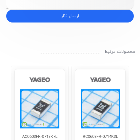
ارسال نظر
محصولات مرتبط
AC0603FR-0713K7L
RC0603FR-0714K3L