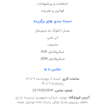
انتقادات و پیشنهادات
قوانین و مقررات
دسته بندی های برگزیده
مبدل آنالوگ به دیجیتال
آپ امپ
ماسفت
میکروکنترلر AVR
میکروکنترلر ARM
تماس با ما
ساعات کاری:
شنبه تا چهارشنبه ۹ تا ۱۷
پنجشنبه ۹ تا ۱۴
شماره تماس:
02192003849
آدرس فروشگاه:
تهران، خیابان جمهوری، نرسیده به پل
حافظ، روبروی پاساژ توکل، پاساژ خانه موبایل، طبقه