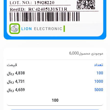
6,000
موجودی محصول
تعداد
قیمت
100
4,838 ریال
1000
4,731 ریال
5000
4,659 ریال