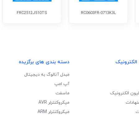
FRC2512J510TS
RC0603FR-0713K3L
 الکترونیک
دسته بندی های برگزیده
مبدل آنالوگ به دیجیتال
آپ امپ
لیون الکترونیک
ماسفت
نهادات
میکروکنترلر AVR
ت
میکروکنترلر ARM