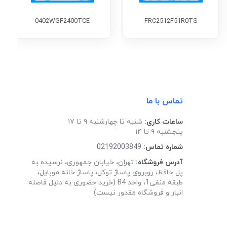
0402WGF2400TCE
FRC2512F51R0TS
تماس با ما
ساعات کاری:
شنبه تا چهارشنبه ۹ تا ۱۷
پنجشنبه ۹ تا ۱۴
شماره تماس:
02192003849
آدرس فروشگاه:
تهران، خیابان جمهوری، نرسیده به
پل حافظ، روبروی پاساژ توکل، پاساژ خانه موبایل،
طبقه منفی1، واحد B4 (خرید حضوری به دلیل فاصله
انبار و فروشگاه مقدور نیست)