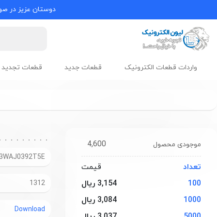
دوستان عزیز در صور
واردات قطعات الکترونیک
قطعات جدید
قطعات تجدید 
4,600
موجودی محصول
3WAJ0392T5E
تعداد
قیمت
100
3,154 ریال
1312
1000
3,084 ریال
Download
5000
3,037 ریال