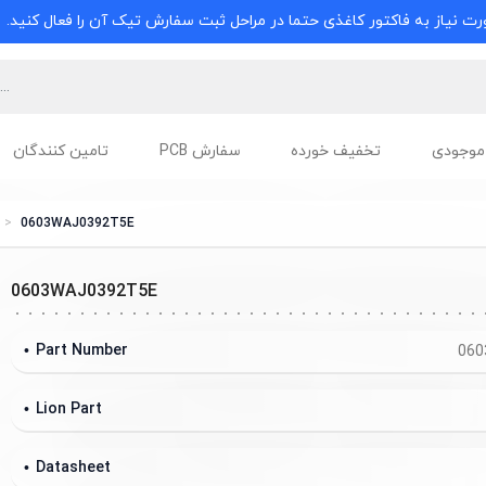
ت نیاز به فاکتور کاغذی حتما در مراحل ثبت سفارش تیک آن را فعال کنید.
موجودی
تخفیف خورده
سفارش PCB
تامین کنندگان
0603WAJ0392T5E
0603WAJ0392T5E
Part Number
060
Lion Part
Datasheet