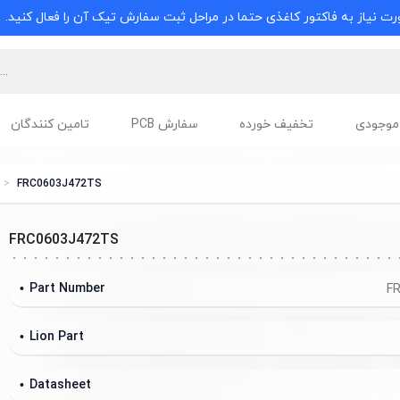
ت نیاز به فاکتور کاغذی حتما در مراحل ثبت سفارش تیک آن را فعال کنید.
موجودی
تخفیف خورده
سفارش PCB
تامین کنندگان
FRC0603J472TS
FRC0603J472TS
Part Number
F
Lion Part
Datasheet