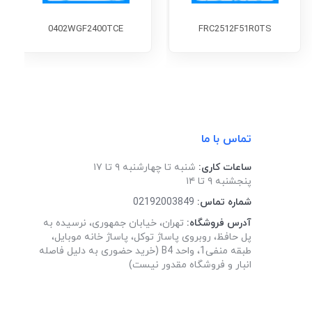
0402WGF2400TCE
FRC2512F51R0TS
تماس با ما
ساعات کاری:
شنبه تا چهارشنبه ۹ تا ۱۷
پنجشنبه ۹ تا ۱۴
شماره تماس:
02192003849
آدرس فروشگاه:
تهران، خیابان جمهوری، نرسیده به
پل حافظ، روبروی پاساژ توکل، پاساژ خانه موبایل،
طبقه منفی1، واحد B4 (خرید حضوری به دلیل فاصله
انبار و فروشگاه مقدور نیست)