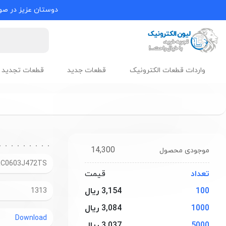
دوستان عزیز در صور
واردات قطعات الکترونیک
قطعات جدید
قطعات تجدید 
14,300
موجودی محصول
RC0603J472TS
تعداد
قیمت
100
3,154 ریال
1313
1000
3,084 ریال
Download
5000
3,037 ریال