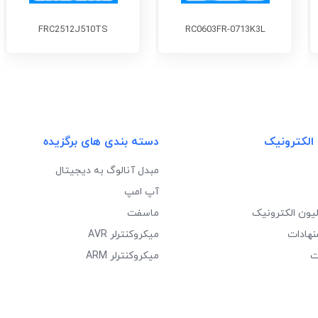
FRC2512J510TS
RC0603FR-0713K3L
 الکترونیک
دسته بندی های برگزیده
مبدل آنالوگ به دیجیتال
آپ امپ
لیون الکترونیک
ماسفت
نهادات
میکروکنترلر AVR
ت
میکروکنترلر ARM