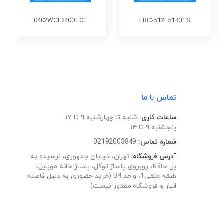
0402WGF2400TCE
FRC2512F51R0TS
تماس با ما
ساعات کاری:
شنبه تا چهارشنبه ۹ تا ۱۷
پنجشنبه ۹ تا ۱۴
شماره تماس:
02192003849
آدرس فروشگاه:
تهران، خیابان جمهوری، نرسیده به
پل حافظ، روبروی پاساژ توکل، پاساژ خانه موبایل،
طبقه منفی1، واحد B4 (خرید حضوری به دلیل فاصله
انبار و فروشگاه مقدور نیست)