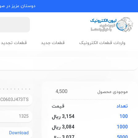
دوستان عزیز در صور
واردات قطعات الکترونیک
قطعات جدید
قطعات تجدید 
4,500
موجودی محصول
RC0603J473TS
تعداد
قیمت
100
3,154 ریال
1325
1000
3,084 ریال
Download
5000
3,037 ریال