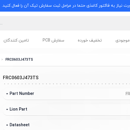
ت نیاز به فاکتور کاغذی حتما در مراحل ثبت سفارش تیک آن را فعال کنید.
موجودی
تخفیف خورده
سفارش PCB
تامین کنندگان
FRC0603J473TS
FRC0603J473TS
Part Number
F
Lion Part
Datasheet