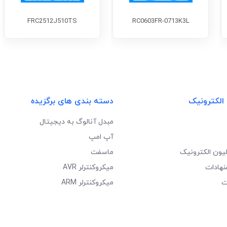
FRC2512J510TS
RC0603FR-0713K3L
 الکترونیک
دسته بندی های برگزیده
مبدل آنالوگ به دیجیتال
آپ امپ
لیون الکترونیک
ماسفت
نهادات
میکروکنترلر AVR
ت
میکروکنترلر ARM