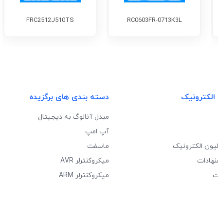
FRC2512J510TS
RC0603FR-0713K3L
 الکترونیک
دسته بندی های برگزیده
مبدل آنالوگ به دیجیتال
آپ امپ
لیون الکترونیک
ماسفت
نهادات
میکروکنترلر AVR
ت
میکروکنترلر ARM