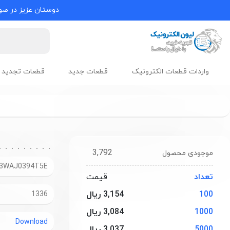
دوستان عزیز در صور
واردات قطعات الکترونیک
قطعات جدید
قطعات تجدید 
3,792
موجودی محصول
3WAJ0394T5E
تعداد
قیمت
100
3,154 ریال
1336
1000
3,084 ریال
Download
5000
3,037 ریال