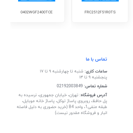
0402WGF2400TCE
FRC2512F51R0TS
تماس با ما
ساعات کاری:
شنبه تا چهارشنبه ۹ تا ۱۷
پنجشنبه ۹ تا ۱۴
شماره تماس:
02192003849
آدرس فروشگاه:
تهران، خیابان جمهوری، نرسیده به
پل حافظ، روبروی پاساژ توکل، پاساژ خانه موبایل،
طبقه منفی1، واحد B4 (خرید حضوری به دلیل فاصله
انبار و فروشگاه مقدور نیست)