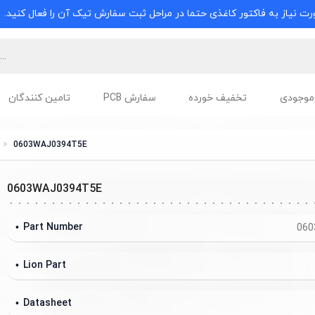
ت نیاز به فاکتور کاغذی حتما در مراحل ثبت سفارش تیک آن را فعال کنید.
موجودی
تخفیف خورده
سفارش PCB
تامین کنندگان
0603WAJ0394T5E
0603WAJ0394T5E
Part Number
060
Lion Part
Datasheet