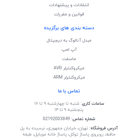
انتقادات و پیشنهادات
قوانین و مقررات
دسته بندی های برگزیده
مبدل آنالوگ به دیجیتال
آپ امپ
ماسفت
میکروکنترلر AVR
میکروکنترلر ARM
تماس با ما
ساعات کاری:
شنبه تا چهارشنبه ۹ تا ۱۷
پنجشنبه ۹ تا ۱۴
شماره تماس:
02192003849
آدرس فروشگاه:
تهران، خیابان جمهوری، نرسیده به پل
حافظ، روبروی پاساژ توکل، پاساژ خانه موبایل، طبقه