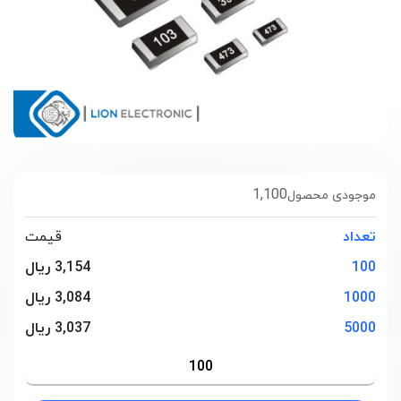
1,100
موجودی محصول
تعداد
قیمت
100
3,154 ریال
1000
3,084 ریال
5000
3,037 ریال