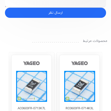
ارسال نظر
محصولات مرتبط
AC0603FR-0713K7L
RC0603FR-0714K3L