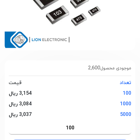
2,600
موجودی محصول
تعداد
قیمت
100
3,154 ریال
1000
3,084 ریال
5000
3,037 ریال