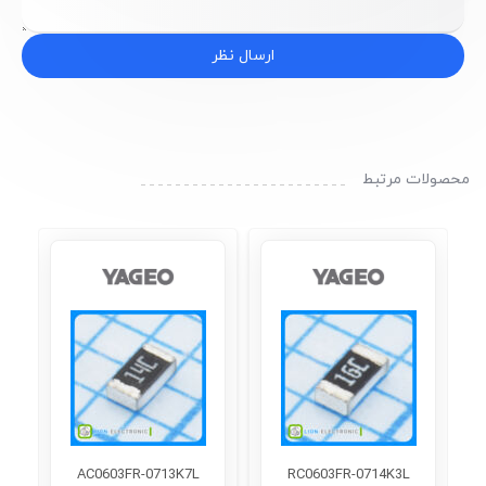
ارسال نظر
محصولات مرتبط
AC0603FR-0713K7L
RC0603FR-0714K3L