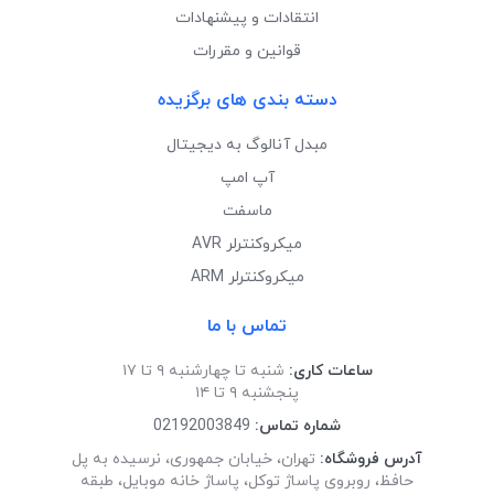
انتقادات و پیشنهادات
قوانین و مقررات
دسته بندی های برگزیده
مبدل آنالوگ به دیجیتال
آپ امپ
ماسفت
میکروکنترلر AVR
میکروکنترلر ARM
تماس با ما
ساعات کاری:
شنبه تا چهارشنبه ۹ تا ۱۷
پنجشنبه ۹ تا ۱۴
شماره تماس:
02192003849
آدرس فروشگاه:
تهران، خیابان جمهوری، نرسیده به پل
حافظ، روبروی پاساژ توکل، پاساژ خانه موبایل، طبقه