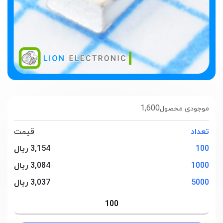
1,600
موجودی محصول
تعداد
قیمت
100
3,154 ریال
1000
3,084 ریال
5000
3,037 ریال