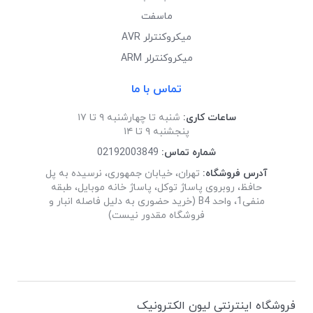
ماسفت
میکروکنترلر AVR
میکروکنترلر ARM
تماس با ما
ساعات کاری:
شنبه تا چهارشنبه ۹ تا ۱۷
پنجشنبه ۹ تا ۱۴
شماره تماس:
02192003849
آدرس فروشگاه:
تهران، خیابان جمهوری، نرسیده به پل
حافظ، روبروی پاساژ توکل، پاساژ خانه موبایل، طبقه
منفی1، واحد B4 (خرید حضوری به دلیل فاصله انبار و
فروشگاه مقدور نیست)
فروشگاه اینترنتی لیون الکترونیک