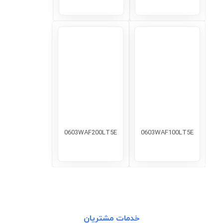
0603WAF200LT5E
0603WAF100LT5E
خدمات مشتریان