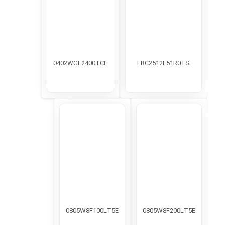
0402WGF2400TCE
FRC2512F51R0TS
0805W8F100LT5E
0805W8F200LT5E