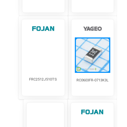
FRC2512J510TS
RC0603FR-0713K3L