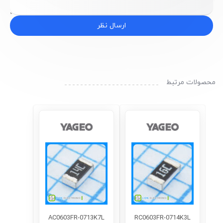
ارسال نظر
محصولات مرتبط
AC0603FR-0713K7L
RC0603FR-0714K3L