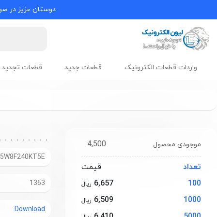
دوستان عزیز در صور
واردات قطعات الکترونیک
قطعات جدید
قطعات تجدید 
4,500
موجودی محصول
05W8F240KT5E
تعداد
قیمت
6,657
100
1363
ریال
6,509
1000
ریال
Download
6,410
5000