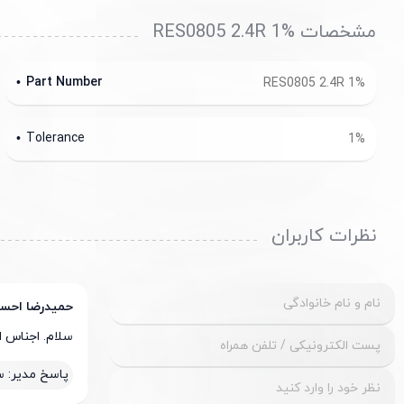
مشخصات RES0805 2.4R 1%
Part Number
RES0805 2.4R 1%
Tolerance
1%
نظرات کاربران
حمیدرضا احسا
سلام. اجناس 
پاسخ مدیر:
س