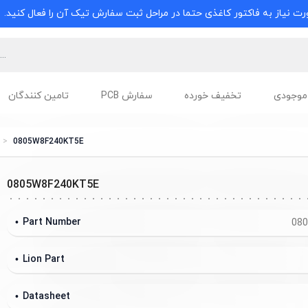
ت نیاز به فاکتور کاغذی حتما در مراحل ثبت سفارش تیک آن را فعال کنید.
موجودی
تخفیف خورده
سفارش PCB
تامین کنندگان
0805W8F240KT5E
0805W8F240KT5E
Part Number
08
Lion Part
Datasheet