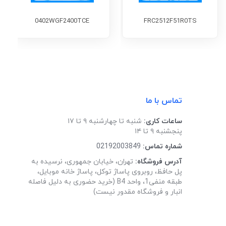
0402WGF2400TCE
FRC2512F51R0TS
تماس با ما
ساعات کاری:
شنبه تا چهارشنبه ۹ تا ۱۷
پنجشنبه ۹ تا ۱۴
شماره تماس:
02192003849
آدرس فروشگاه:
تهران، خیابان جمهوری، نرسیده به
پل حافظ، روبروی پاساژ توکل، پاساژ خانه موبایل،
طبقه منفی1، واحد B4 (خرید حضوری به دلیل فاصله
انبار و فروشگاه مقدور نیست)