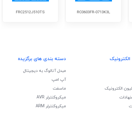
FRC2512J510TS
RC0603FR-0713K3L
 الکترونیک
دسته بندی های برگزیده
مبدل آنالوگ به دیجیتال
آپ امپ
لیون الکترونیک
ماسفت
نهادات
میکروکنترلر AVR
ت
میکروکنترلر ARM