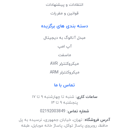
انتقادات و پیشنهادات
قوانین و مقررات
دسته بندی های برگزیده
مبدل آنالوگ به دیجیتال
آپ امپ
ماسفت
میکروکنترلر AVR
میکروکنترلر ARM
تماس با ما
ساعات کاری:
شنبه تا چهارشنبه ۹ تا ۱۷
پنجشنبه ۹ تا ۱۴
شماره تماس:
02192003849
آدرس فروشگاه:
تهران، خیابان جمهوری، نرسیده به پل
حافظ، روبروی پاساژ توکل، پاساژ خانه موبایل، طبقه