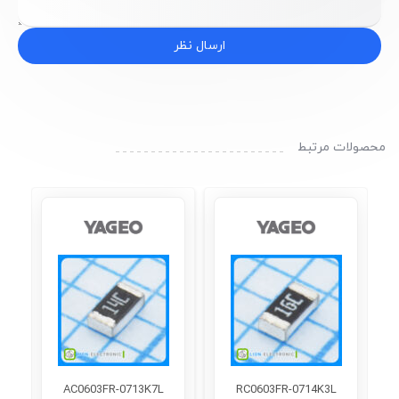
ارسال نظر
محصولات مرتبط
AC0603FR-0713K7L
RC0603FR-0714K3L