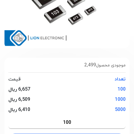
2,499
موجودی محصول
تعداد
قیمت
100
6,657 ریال
1000
6,509 ریال
5000
6,410 ریال