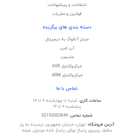
انتقادات و پیشنهادات
قوانین و مقررات
دسته بندی های برگزیده
مبدل آنالوگ به دیجیتال
آپ امپ
ماسفت
میکروکنترلر AVR
میکروکنترلر ARM
تماس با ما
ساعات کاری:
شنبه تا چهارشنبه ۹ تا ۱۷
پنجشنبه ۹ تا ۱۴
شماره تماس:
02192003849
آدرس فروشگاه:
تهران، خیابان جمهوری، نرسیده به پل
حافظ، روبروی پاساژ توکل، پاساژ خانه موبایل، طبقه