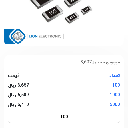
3,697
موجودی محصول
تعداد
قیمت
100
6,657 ریال
1000
6,509 ریال
5000
6,410 ریال