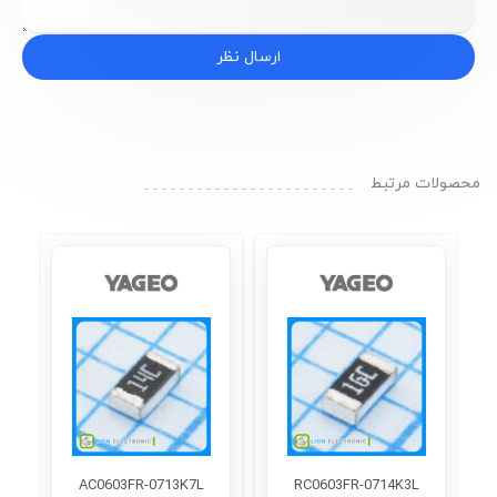
ارسال نظر
محصولات مرتبط
AC0603FR-0713K7L
RC0603FR-0714K3L