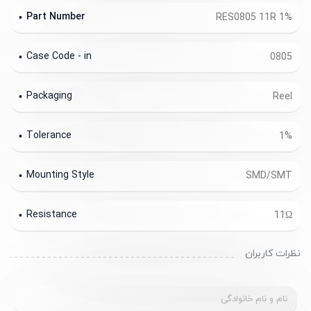
Part Number
RES0805 11R 1%
Case Code - in
0805
Packaging
Reel
Tolerance
1%
Mounting Style
SMD/SMT
Resistance
11Ω
نظرات کاربران