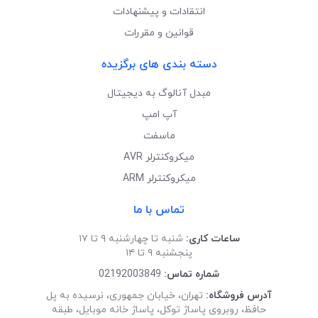
انتقادات و پیشنهادات
قوانین و مقررات
دسته بندی های برگزیده
مبدل آنالوگ به دیجیتال
آپ امپ
ماسفت
میکروکنترلر AVR
میکروکنترلر ARM
تماس با ما
ساعات کاری:
شنبه تا چهارشنبه ۹ تا ۱۷
پنجشنبه ۹ تا ۱۴
شماره تماس:
02192003849
آدرس فروشگاه:
تهران، خیابان جمهوری، نرسیده به پل
حافظ، روبروی پاساژ توکل، پاساژ خانه موبایل، طبقه