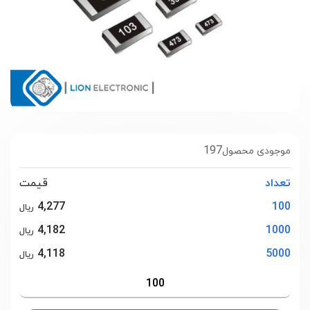
197
موجودی محصول
تعداد
قیمت
4,277
100
ریال
4,182
1000
ریال
4,118
5000
ریال