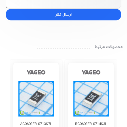
ارسال نظر
محصولات مرتبط
AC0603FR-0713K7L
RC0603FR-0714K3L