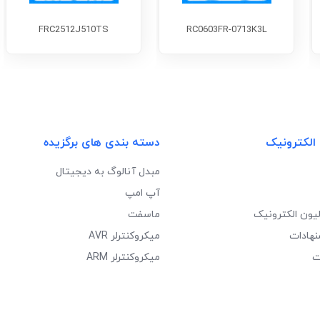
FRC2512J510TS
RC0603FR-0713K3L
 الکترونیک
دسته بندی های برگزیده
مبدل آنالوگ به دیجیتال
آپ امپ
لیون الکترونیک
ماسفت
نهادات
میکروکنترلر AVR
ت
میکروکنترلر ARM