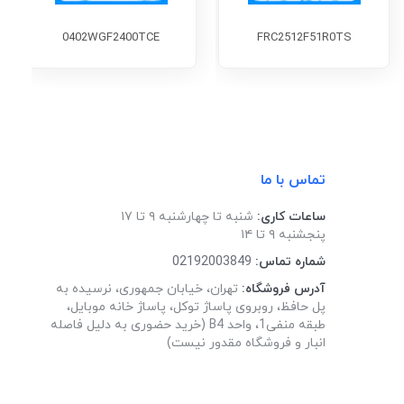
0402WGF2400TCE
FRC2512F51R0TS
تماس با ما
ساعات کاری:
شنبه تا چهارشنبه ۹ تا ۱۷
پنجشنبه ۹ تا ۱۴
شماره تماس:
02192003849
آدرس فروشگاه:
تهران، خیابان جمهوری، نرسیده به
پل حافظ، روبروی پاساژ توکل، پاساژ خانه موبایل،
طبقه منفی1، واحد B4 (خرید حضوری به دلیل فاصله
انبار و فروشگاه مقدور نیست)