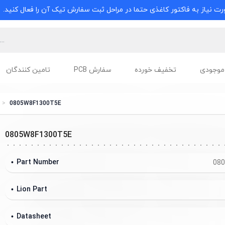
ت نیاز به فاکتور کاغذی حتما در مراحل ثبت سفارش تیک آن را فعال کنید.
موجودی
تخفیف خورده
سفارش PCB
تامین کنندگان
0805W8F1300T5E
0805W8F1300T5E
Part Number
08
Lion Part
Datasheet