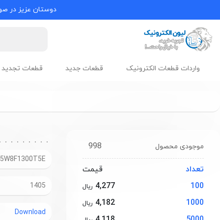
دوستان عزیز در صور
واردات قطعات الکترونیک
قطعات جدید
قطعات تجدید 
998
موجودی محصول
05W8F1300T5E
تعداد
قیمت
4,277
100
1405
ریال
4,182
1000
ریال
Download
4,118
5000