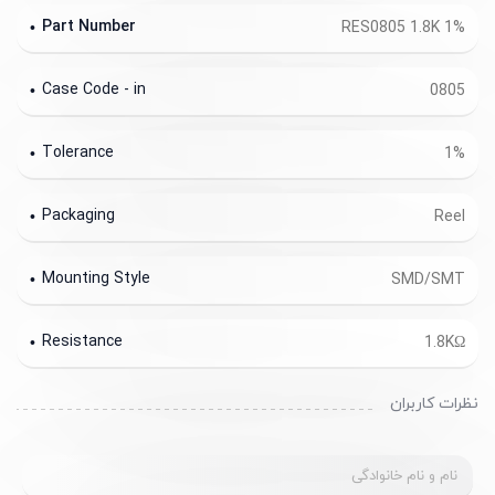
Part Number
RES0805 1.8K 1%
Case Code - in
0805
Tolerance
1%
Packaging
Reel
Mounting Style
SMD/SMT
Resistance
1.8KΩ
نظرات کاربران