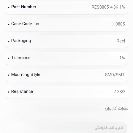
Part Number
RES0805 4.3K 1%
Case Code - in
0805
Packaging
Reel
Tolerance
1%
Mounting Style
SMD/SMT
Resistance
4.3KΩ
نظرات کاربران