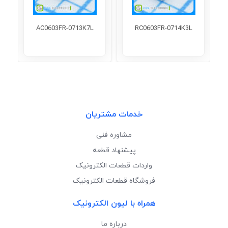
AC0603FR-0713K7L
RC0603FR-0714K3L
خدمات مشتریان
مشاوره فنی
پیشنهاد قطعه
واردات قطعات الکترونیک
فروشگاه قطعات الکترونیک
همراه با لیون الکترونیک
درباره ما