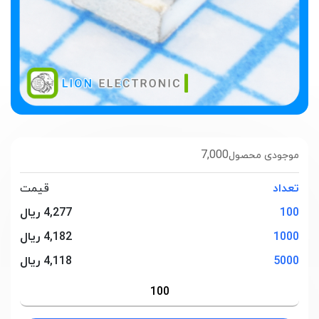
7,000
موجودی محصول
تعداد
قیمت
100
4,277 ریال
1000
4,182 ریال
5000
4,118 ریال