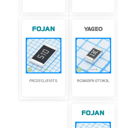
FRC2512J510TS
RC0603FR-0713K3L