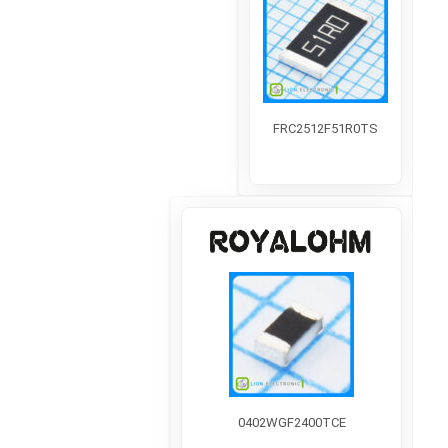
FRC2512F51R0TS
0402WGF2400TCE