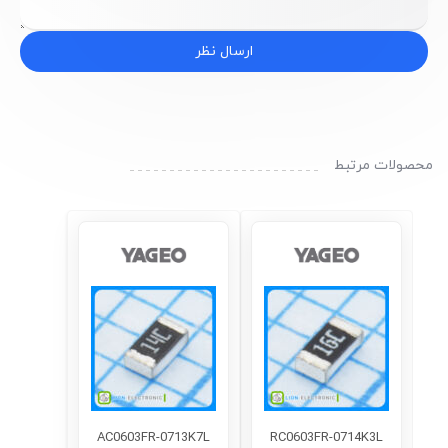
ارسال نظر
محصولات مرتبط
AC0603FR-0713K7L
RC0603FR-0714K3L