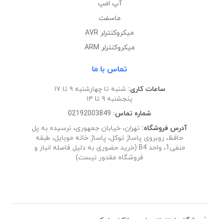
آپ امپ
ماسفت
میکروکنترلر AVR
میکروکنترلر ARM
تماس با ما
ساعات کاری:
شنبه تا چهارشنبه ۹ تا ۱۷
پنجشنبه ۹ تا ۱۴
شماره تماس:
02192003849
آدرس فروشگاه:
تهران، خیابان جمهوری، نرسیده به پل
حافظ، روبروی پاساژ توکل، پاساژ خانه موبایل، طبقه
منفی1، واحد B4 (خرید حضوری به دلیل فاصله انبار و
فروشگاه مقدور نیست)