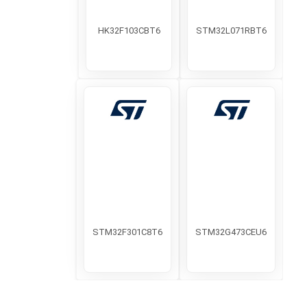
HK32F103CBT6
STM32L071RBT6
STM32F301C8T6
STM32G473CEU6