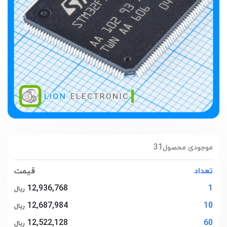
31
موجودی محصول
تعداد
قیمت
12,936,768
1
ریال
12,687,984
10
ریال
12,522,128
60
ریال