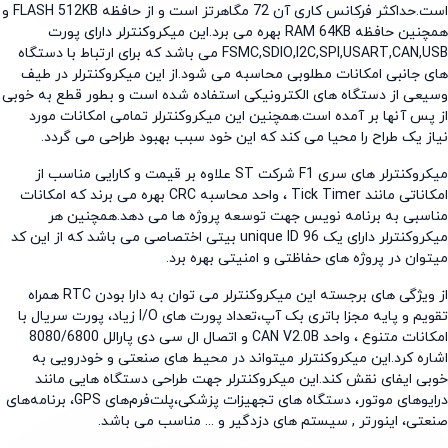
است.حداکثر فرکانس کاری آن 72 مگاهرتز است و از حافظه FLASH 512KB و
همچنین حافظه RAM 64KB بهره می برد.این میکروکنترلر دارای پورت
FSMC,SDIO,I2C,SPI,USART,CAN,USB می باشد که برای ارتباط با دستگاه
 جانبی امکانات مطلوبی محاسبه می شود.از این میکروکنترلر در طیف
عی از دستگاه های الکترونیکی استفاده شده است و بطور قطع به خوبی
پس آنها بر آمده است.همچنین این میکروکنترلر تمامی امکانات مورد
ز یک طراح را محیا می کند که این خود سبب بهبود طراحی می گردد.
میکروکنترلر های سری F1 شرکت ST علاوه بر قیمت و کارایی مناسب از
امکاناتی مانند Tick Timer ، واحد محاسبه CRC بهره می برند که امکانات
سبی به برنامه نویس جهت توسعه پروژه ها می دهد.همچنین هر
میکروکنترلر دارای یک 96 unique ID بیتی اختصاصی می باشد که از این کد
وان در پروژه های حفاظتی و امنیتی بهره برد.
از ویژگی های برجسته این میکروکنترلر می توان به دارا بودن RTC همراه
تقویم و پایه مجزا باتری بک آپ،تعداد پورت های I/O زیاد، پورت سریال با
امکانات متنوع ، واحد CAN V2.0B و اتصال ال سی دی پارالل 8080/6800
ره کرد.این میکروکنترلر میتواند در محیط های صنعتی و خودرویی به
ی ایفای نقش کند.این میکروکنترلر جهت طراحی دستگاه هایی مانند
درایوهای موتور، دستگاه های تجهیزات پزشکی،پلت‌فرم‌های GPS، برنامه‌های
تی، اینورتر , سیستم های دزدگیر و ... مناسب می باشد.