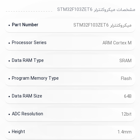
مشخصات میکروکنترلر STM32F103ZET6
Part Number
میکروکنترلر STM32F103ZET6
Processor Series
ARM Cortex M
Data RAM Type
SRAM
Program Memory Type
Flash
Data RAM Size
64B
ADC Resolution
12bit
Height
1.4mm