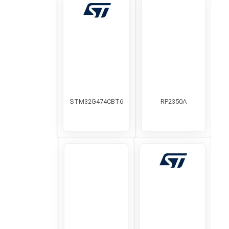
STM32G474CBT6
RP2350A