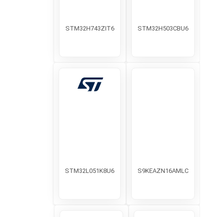
STM32H743ZIT6
STM32H503CBU6
STM32L051K8U6
S9KEAZN16AMLC