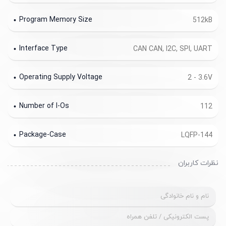
Program Memory Size
512kB
Interface Type
CAN CAN, I2C, SPI, UART
Operating Supply Voltage
2 - 3.6V
Number of I-Os
112
Package-Case
LQFP-144
نظرات کاربران