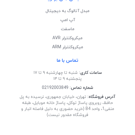
مبدل آنالوگ به دیجیتال
آپ امپ
ماسفت
میکروکنترلر AVR
میکروکنترلر ARM
تماس با ما
ساعات کاری:
شنبه تا چهارشنبه ۹ تا ۱۷
پنجشنبه ۹ تا ۱۴
شماره تماس:
02192003849
آدرس فروشگاه:
تهران، خیابان جمهوری، نرسیده به پل
حافظ، روبروی پاساژ توکل، پاساژ خانه موبایل، طبقه
منفی1، واحد B4 (خرید حضوری به دلیل فاصله انبار و
فروشگاه مقدور نیست)