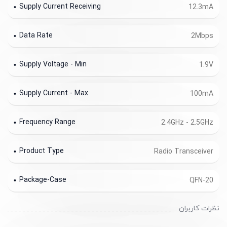
Supply Current Receiving
12.3mA
Data Rate
2Mbps
Supply Voltage - Min
1.9V
Supply Current - Max
100mA
Frequency Range
2.4GHz - 2.5GHz
Product Type
Radio Transceiver
Package-Case
QFN-20
نظرات کاربران