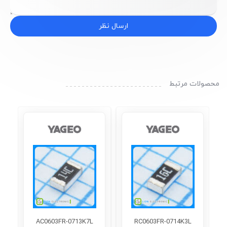
ارسال نظر
محصولات مرتبط
AC0603FR-0713K7L
RC0603FR-0714K3L