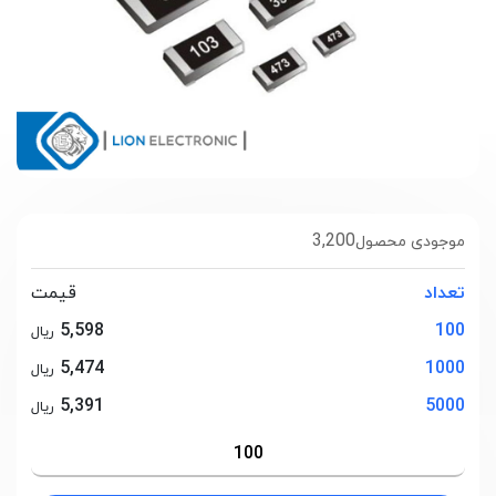
3,200
موجودی محصول
تعداد
قیمت
5,598
100
ریال
5,474
1000
ریال
5,391
5000
ریال