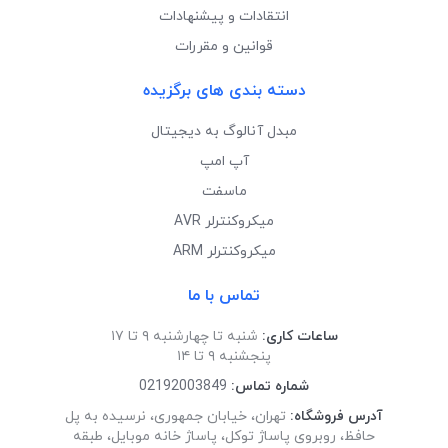
انتقادات و پیشنهادات
قوانین و مقررات
دسته بندی های برگزیده
مبدل آنالوگ به دیجیتال
آپ امپ
ماسفت
میکروکنترلر AVR
میکروکنترلر ARM
تماس با ما
ساعات کاری:
شنبه تا چهارشنبه ۹ تا ۱۷
پنجشنبه ۹ تا ۱۴
شماره تماس:
02192003849
آدرس فروشگاه:
تهران، خیابان جمهوری، نرسیده به پل
حافظ، روبروی پاساژ توکل، پاساژ خانه موبایل، طبقه