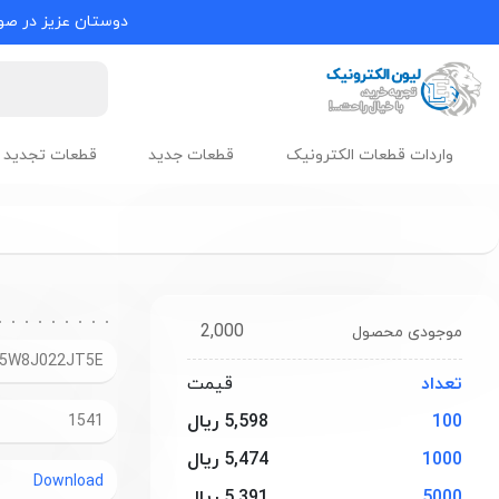
دوستان عزیز در صور
واردات قطعات الکترونیک
قطعات جدید
قطعات تجدید 
2,000
موجودی محصول
5W8J022JT5E
تعداد
قیمت
100
5,598 ریال
1541
1000
5,474 ریال
Download
5000
5,391 ریال