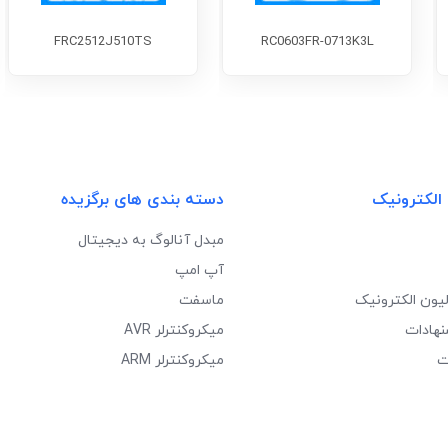
FRC2512J510TS
RC0603FR-0713K3L
 الکترونیک
دسته بندی های برگزیده
مبدل آنالوگ به دیجیتال
آپ امپ
لیون الکترونیک
ماسفت
نهادات
میکروکنترلر AVR
ت
میکروکنترلر ARM