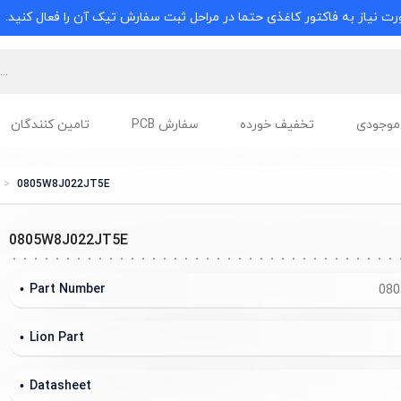
ت نیاز به فاکتور کاغذی حتما در مراحل ثبت سفارش تیک آن را فعال کنید.
موجودی
تخفیف خورده
سفارش PCB
تامین کنندگان
0805W8J022JT5E
0805W8J022JT5E
Part Number
080
Lion Part
Datasheet