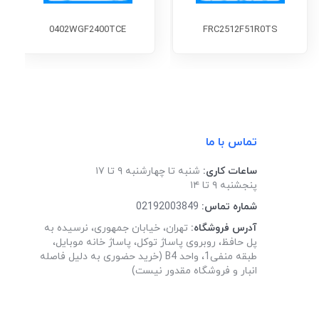
0402WGF2400TCE
FRC2512F51R0TS
تماس با ما
ساعات کاری:
شنبه تا چهارشنبه ۹ تا ۱۷
پنجشنبه ۹ تا ۱۴
شماره تماس:
02192003849
آدرس فروشگاه:
تهران، خیابان جمهوری، نرسیده به
پل حافظ، روبروی پاساژ توکل، پاساژ خانه موبایل،
طبقه منفی1، واحد B4 (خرید حضوری به دلیل فاصله
انبار و فروشگاه مقدور نیست)