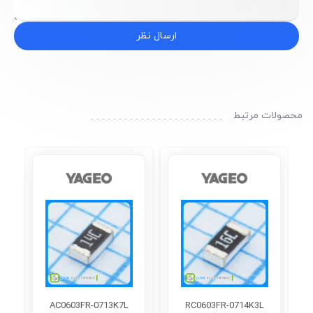
ارسال نظر
محصولات مرتبط
AC0603FR-0713K7L
RC0603FR-0714K3L