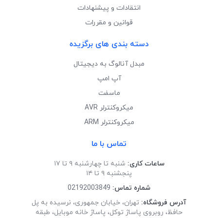
انتقادات و پیشنهادات
قوانین و مقررات
دسته بندی های برگزیده
مبدل آنالوگ به دیجیتال
آپ امپ
ماسفت
میکروکنترلر AVR
میکروکنترلر ARM
تماس با ما
ساعات کاری:
شنبه تا چهارشنبه ۹ تا ۱۷
پنجشنبه ۹ تا ۱۴
شماره تماس:
02192003849
آدرس فروشگاه:
تهران، خیابان جمهوری، نرسیده به پل
حافظ، روبروی پاساژ توکل، پاساژ خانه موبایل، طبقه