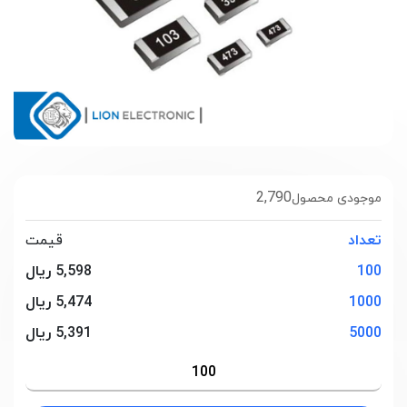
2,790
موجودی محصول
تعداد
قیمت
100
5,598 ریال
1000
5,474 ریال
5000
5,391 ریال