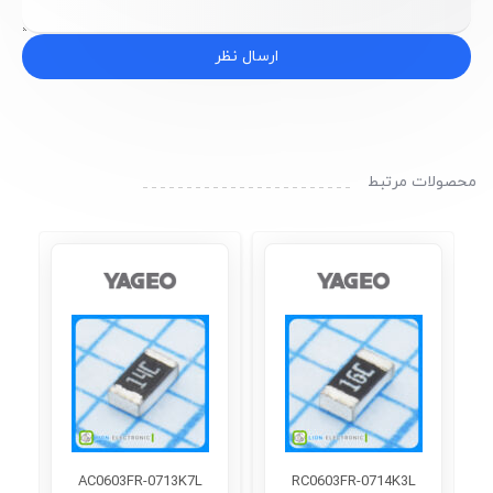
ارسال نظر
محصولات مرتبط
AC0603FR-0713K7L
RC0603FR-0714K3L