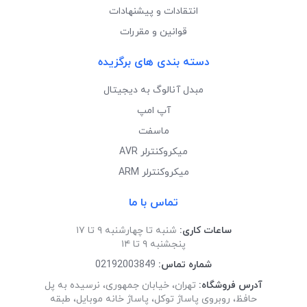
انتقادات و پیشنهادات
قوانین و مقررات
دسته بندی های برگزیده
مبدل آنالوگ به دیجیتال
آپ امپ
ماسفت
میکروکنترلر AVR
میکروکنترلر ARM
تماس با ما
ساعات کاری:
شنبه تا چهارشنبه ۹ تا ۱۷
پنجشنبه ۹ تا ۱۴
شماره تماس:
02192003849
آدرس فروشگاه:
تهران، خیابان جمهوری، نرسیده به پل
حافظ، روبروی پاساژ توکل، پاساژ خانه موبایل، طبقه