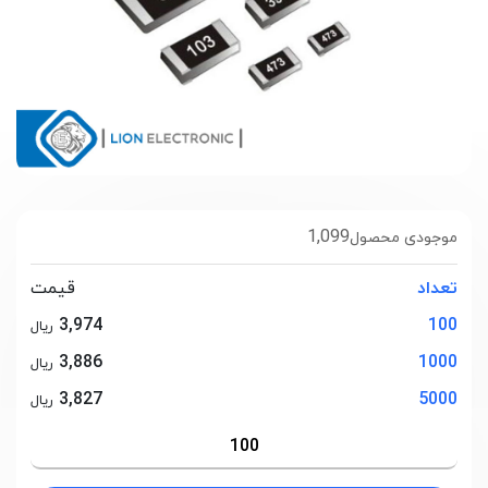
1,099
موجودی محصول
تعداد
قیمت
3,974
100
ریال
3,886
1000
ریال
3,827
5000
ریال