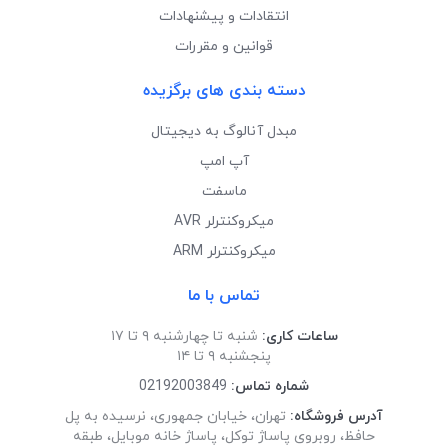
انتقادات و پیشنهادات
قوانین و مقررات
دسته بندی های برگزیده
مبدل آنالوگ به دیجیتال
آپ امپ
ماسفت
میکروکنترلر AVR
میکروکنترلر ARM
تماس با ما
ساعات کاری:
شنبه تا چهارشنبه ۹ تا ۱۷
پنجشنبه ۹ تا ۱۴
شماره تماس:
02192003849
آدرس فروشگاه:
تهران، خیابان جمهوری، نرسیده به پل
حافظ، روبروی پاساژ توکل، پاساژ خانه موبایل، طبقه