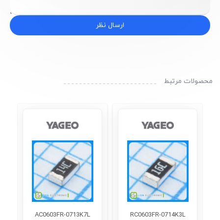
ارسال نظر
محصولات مرتبط
AC0603FR-0713K7L
RC0603FR-0714K3L