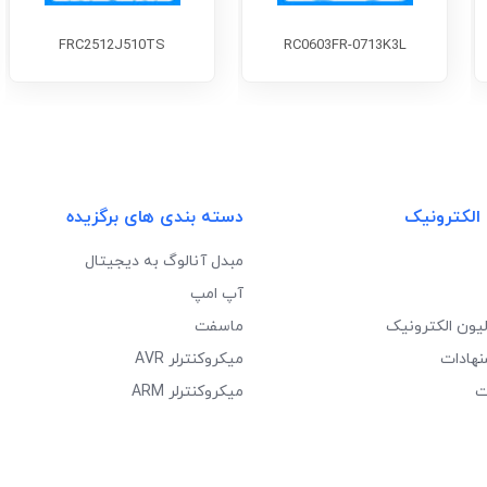
FRC2512J510TS
RC0603FR-0713K3L
 الکترونیک
دسته بندی های برگزیده
مبدل آنالوگ به دیجیتال
آپ امپ
لیون الکترونیک
ماسفت
نهادات
میکروکنترلر AVR
ت
میکروکنترلر ARM