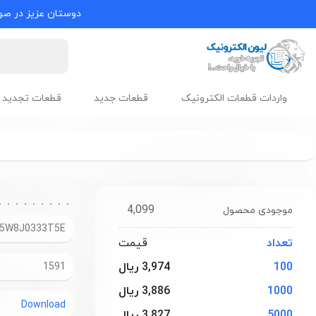
دوستان عزیز در صور
واردات قطعات الکترونیک
قطعات جدید
قطعات تجدید 
4,099
موجودی محصول
5W8J0333T5E
تعداد
قیمت
100
3,974 ریال
1591
1000
3,886 ریال
Download
5000
3,827 ریال