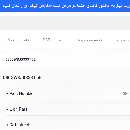
ت نیاز به فاکتور کاغذی حتما در مراحل ثبت سفارش تیک آن را فعال کنید.
موجودی
تخفیف خورده
سفارش PCB
تامین کنندگان
0805W8J0333T5E
0805W8J0333T5E
Part Number
080
Lion Part
Datasheet