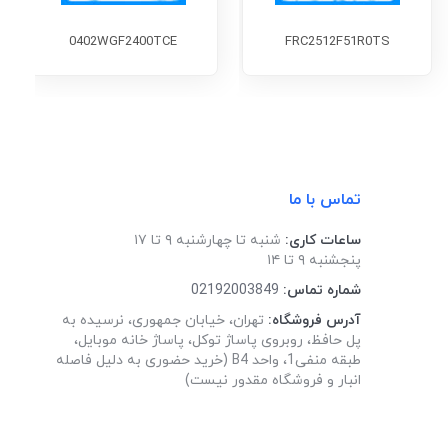
0402WGF2400TCE
FRC2512F51R0TS
تماس با ما
ساعات کاری:
شنبه تا چهارشنبه ۹ تا ۱۷
پنجشنبه ۹ تا ۱۴
شماره تماس:
02192003849
آدرس فروشگاه:
تهران، خیابان جمهوری، نرسیده به
پل حافظ، روبروی پاساژ توکل، پاساژ خانه موبایل،
طبقه منفی1، واحد B4 (خرید حضوری به دلیل فاصله
انبار و فروشگاه مقدور نیست)