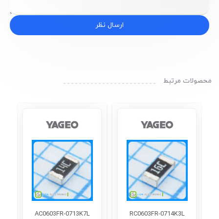
ارسال نظر
محصولات مرتبط
AC0603FR-0713K7L
RC0603FR-0714K3L