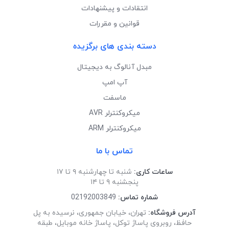
انتقادات و پیشنهادات
قوانین و مقررات
دسته بندی های برگزیده
مبدل آنالوگ به دیجیتال
آپ امپ
ماسفت
میکروکنترلر AVR
میکروکنترلر ARM
تماس با ما
ساعات کاری:
شنبه تا چهارشنبه ۹ تا ۱۷
پنجشنبه ۹ تا ۱۴
شماره تماس:
02192003849
آدرس فروشگاه:
تهران، خیابان جمهوری، نرسیده به پل
حافظ، روبروی پاساژ توکل، پاساژ خانه موبایل، طبقه