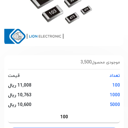
3,500
موجودی محصول
تعداد
قیمت
100
11,008 ریال
1000
10,763 ریال
5000
10,600 ریال