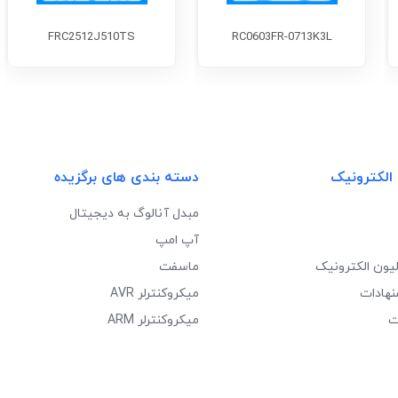
FRC2512J510TS
RC0603FR-0713K3L
 الکترونیک
دسته بندی های برگزیده
مبدل آنالوگ به دیجیتال
آپ امپ
لیون الکترونیک
ماسفت
نهادات
میکروکنترلر AVR
ت
میکروکنترلر ARM