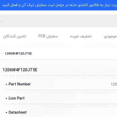
ت نیاز به فاکتور کاغذی حتما در مراحل ثبت سفارش تیک آن را فعال کنید.
موجودی
تخفیف خورده
سفارش PCB
تامین کنندگان
1206W4F120JT5E
1206W4F120JT5E
Part Number
12
Lion Part
Datasheet