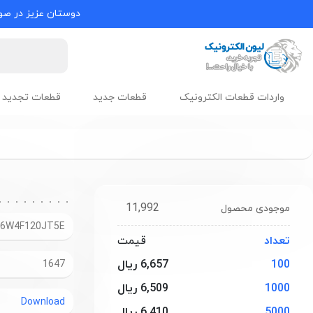
دوستان عزیز در صور
واردات قطعات الکترونیک
قطعات جدید
قطعات تجدید 
11,992
موجودی محصول
06W4F120JT5E
تعداد
قیمت
100
6,657 ریال
1647
1000
6,509 ریال
Download
5000
6,410 ریال