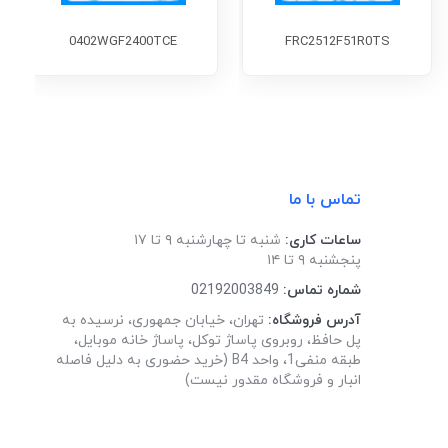
0402WGF2400TCE
FRC2512F51R0TS
تماس با ما
ساعات کاری:
شنبه تا چهارشنبه ۹ تا ۱۷
پنجشنبه ۹ تا ۱۴
شماره تماس:
02192003849
آدرس فروشگاه:
تهران، خیابان جمهوری، نرسیده به
پل حافظ، روبروی پاساژ توکل، پاساژ خانه موبایل،
طبقه منفی1، واحد B4 (خرید حضوری به دلیل فاصله
انبار و فروشگاه مقدور نیست)