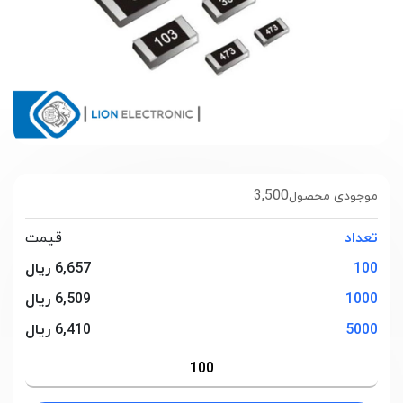
3,500
موجودی محصول
تعداد
قیمت
100
6,657 ریال
1000
6,509 ریال
5000
6,410 ریال