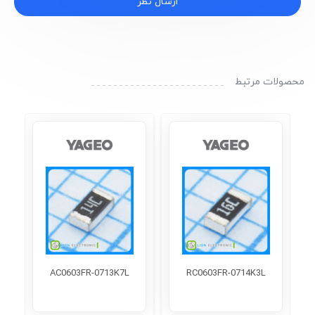
ارسال نظر
محصولات مرتبط
AC0603FR-0713K7L
RC0603FR-0714K3L