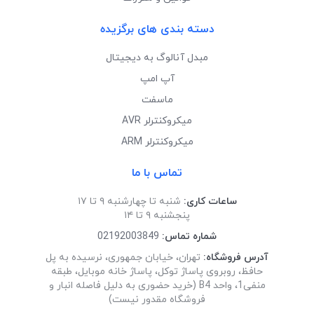
دسته بندی های برگزیده
مبدل آنالوگ به دیجیتال
آپ امپ
ماسفت
میکروکنترلر AVR
میکروکنترلر ARM
تماس با ما
ساعات کاری:
شنبه تا چهارشنبه ۹ تا ۱۷
پنجشنبه ۹ تا ۱۴
شماره تماس:
02192003849
آدرس فروشگاه:
تهران، خیابان جمهوری، نرسیده به پل
حافظ، روبروی پاساژ توکل، پاساژ خانه موبایل، طبقه
منفی1، واحد B4 (خرید حضوری به دلیل فاصله انبار و
فروشگاه مقدور نیست)