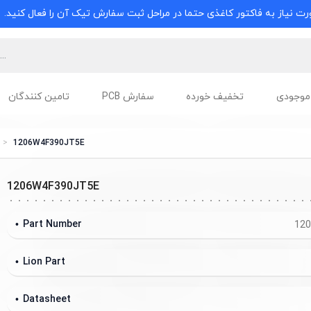
ت نیاز به فاکتور کاغذی حتما در مراحل ثبت سفارش تیک آن را فعال کنید.
موجودی
تخفیف خورده
سفارش PCB
تامین کنندگان
1206W4F390JT5E
1206W4F390JT5E
Part Number
12
Lion Part
Datasheet