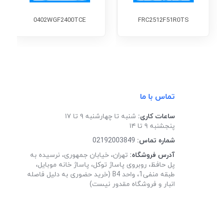
0402WGF2400TCE
FRC2512F51R0TS
تماس با ما
ساعات کاری:
شنبه تا چهارشنبه ۹ تا ۱۷
پنجشنبه ۹ تا ۱۴
شماره تماس:
02192003849
آدرس فروشگاه:
تهران، خیابان جمهوری، نرسیده به
پل حافظ، روبروی پاساژ توکل، پاساژ خانه موبایل،
طبقه منفی1، واحد B4 (خرید حضوری به دلیل فاصله
انبار و فروشگاه مقدور نیست)