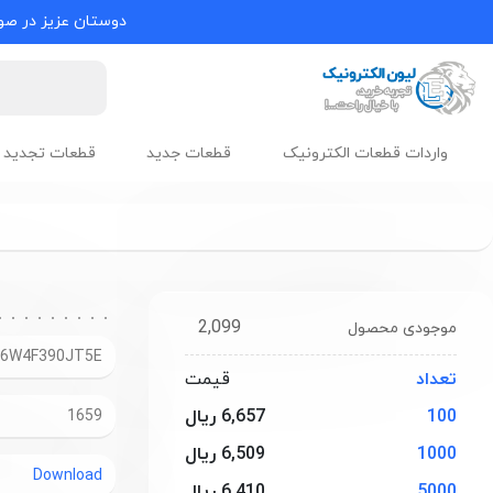
دوستان عزیز در صور
واردات قطعات الکترونیک
قطعات جدید
قطعات تجدید 
2,099
موجودی محصول
06W4F390JT5E
تعداد
قیمت
100
6,657 ریال
1659
1000
6,509 ریال
Download
5000
6,410 ریال