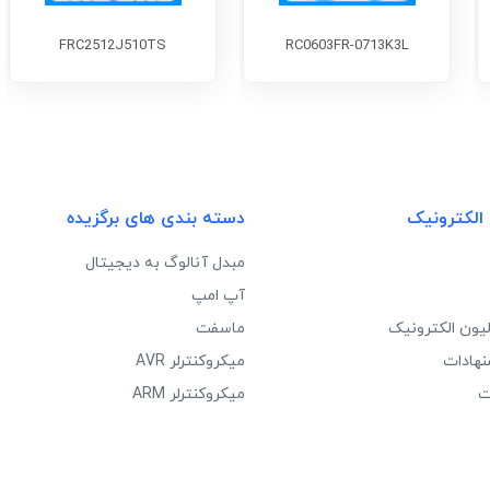
FRC2512J510TS
RC0603FR-0713K3L
 الکترونیک
دسته بندی های برگزیده
مبدل آنالوگ به دیجیتال
آپ امپ
لیون الکترونیک
ماسفت
نهادات
میکروکنترلر AVR
ت
میکروکنترلر ARM