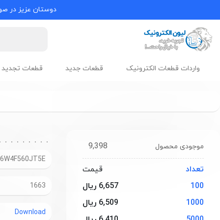
دوستان عزیز در صور
واردات قطعات الکترونیک
قطعات جدید
قطعات تجدید 
9,398
موجودی محصول
06W4F560JT5E
تعداد
قیمت
100
6,657 ریال
1663
1000
6,509 ریال
Download
5000
6,410 ریال