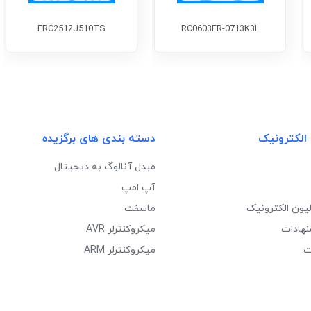
FRC2512J510TS
RC0603FR-0713K3L
 الکترونیک
دسته بندی های برگزیده
مبدل آنالوگ به دیجیتال
آپ امپ
لیون الکترونیک
ماسفت
نهادات
میکروکنترلر AVR
ت
میکروکنترلر ARM