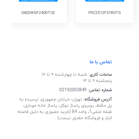
0402WGF2400TCE
FRC2512F51R0TS
تماس با ما
ساعات کاری:
شنبه تا چهارشنبه ۹ تا ۱۷
پنجشنبه ۹ تا ۱۴
شماره تماس:
02192003849
آدرس فروشگاه:
تهران، خیابان جمهوری، نرسیده به
پل حافظ، روبروی پاساژ توکل، پاساژ خانه موبایل،
طبقه منفی1، واحد B4 (خرید حضوری به دلیل فاصله
انبار و فروشگاه مقدور نیست)