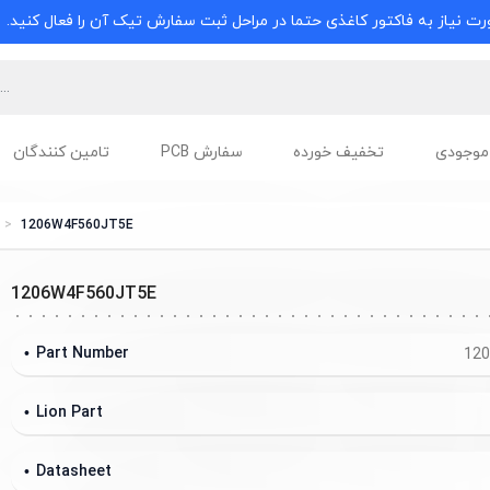
ت نیاز به فاکتور کاغذی حتما در مراحل ثبت سفارش تیک آن را فعال کنید.
موجودی
تخفیف خورده
سفارش PCB
تامین کنندگان
1206W4F560JT5E
1206W4F560JT5E
Part Number
12
Lion Part
Datasheet