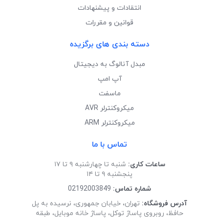
انتقادات و پیشنهادات
قوانین و مقررات
دسته بندی های برگزیده
مبدل آنالوگ به دیجیتال
آپ امپ
ماسفت
میکروکنترلر AVR
میکروکنترلر ARM
تماس با ما
ساعات کاری:
شنبه تا چهارشنبه ۹ تا ۱۷
پنجشنبه ۹ تا ۱۴
شماره تماس:
02192003849
آدرس فروشگاه:
تهران، خیابان جمهوری، نرسیده به پل
حافظ، روبروی پاساژ توکل، پاساژ خانه موبایل، طبقه