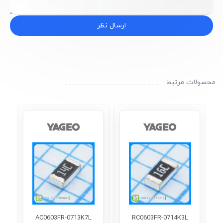
ارسال نظر
محصولات مرتبط
AC0603FR-0713K7L
RC0603FR-0714K3L