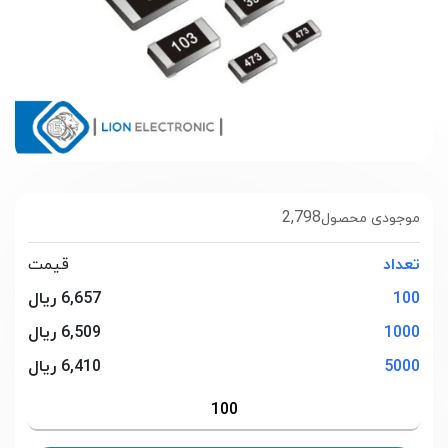
2,798
موجودی محصول
تعداد
قیمت
100
6,657 ریال
1000
6,509 ریال
5000
6,410 ریال