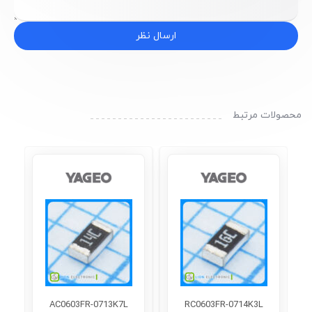
ارسال نظر
محصولات مرتبط
AC0603FR-0713K7L
RC0603FR-0714K3L