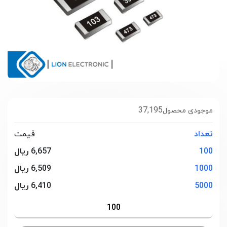
37,195
موجودی محصول
تعداد
قیمت
100
6,657 ریال
1000
6,509 ریال
5000
6,410 ریال