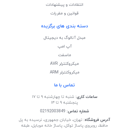
انتقادات و پیشنهادات
قوانین و مقررات
دسته بندی های برگزیده
مبدل آنالوگ به دیجیتال
آپ امپ
ماسفت
میکروکنترلر AVR
میکروکنترلر ARM
تماس با ما
ساعات کاری:
شنبه تا چهارشنبه ۹ تا ۱۷
پنجشنبه ۹ تا ۱۴
شماره تماس:
02192003849
آدرس فروشگاه:
تهران، خیابان جمهوری، نرسیده به پل
حافظ، روبروی پاساژ توکل، پاساژ خانه موبایل، طبقه