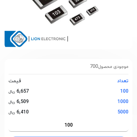
700
موجودی محصول
تعداد
قیمت
6,657
100
ریال
6,509
1000
ریال
6,410
5000
ریال