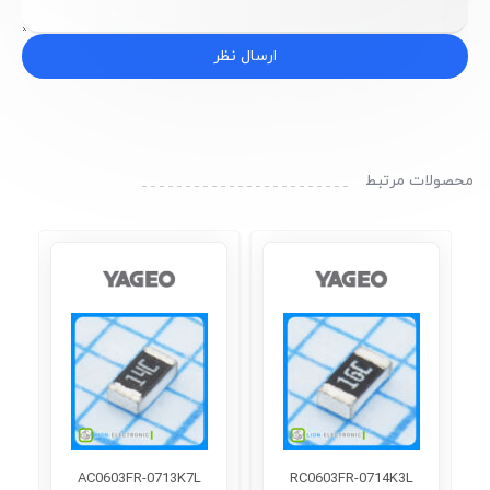
ارسال نظر
محصولات مرتبط
AC0603FR-0713K7L
RC0603FR-0714K3L