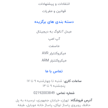
انتقادات و پیشنهادات
قوانین و مقررات
دسته بندی های برگزیده
مبدل آنالوگ به دیجیتال
آپ امپ
ماسفت
میکروکنترلر AVR
میکروکنترلر ARM
تماس با ما
ساعات کاری:
شنبه تا چهارشنبه ۹ تا ۱۷
پنجشنبه ۹ تا ۱۴
شماره تماس:
02192003849
آدرس فروشگاه:
تهران، خیابان جمهوری، نرسیده به پل
حافظ، روبروی پاساژ توکل، پاساژ خانه موبایل، طبقه