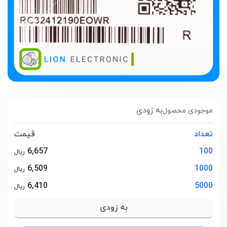
به زودی
موجودی محصول
تعداد
قیمت
6,657
100
ریال
6,509
1000
ریال
6,410
5000
ریال