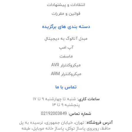
انتقادات و پیشنهادات
قوانین و مقررات
دسته بندی های برگزیده
مبدل آنالوگ به دیجیتال
آپ امپ
ماسفت
میکروکنترلر AVR
میکروکنترلر ARM
تماس با ما
ساعات کاری:
شنبه تا چهارشنبه ۹ تا ۱۷
پنجشنبه ۹ تا ۱۴
شماره تماس:
02192003849
آدرس فروشگاه:
تهران، خیابان جمهوری، نرسیده به پل
حافظ، روبروی پاساژ توکل، پاساژ خانه موبایل، طبقه