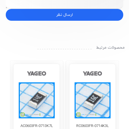
ارسال نظر
محصولات مرتبط
AC0603FR-0713K7L
RC0603FR-0714K3L