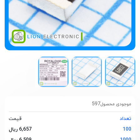
597
موجودی محصول
تعداد
قیمت
100
6,657 ریال