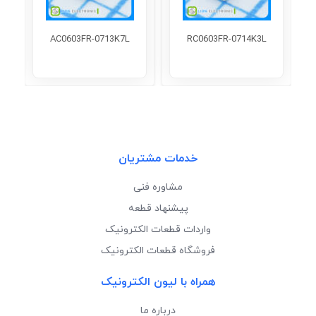
AC0603FR-0713K7L
RC0603FR-0714K3L
خدمات مشتریان
مشاوره فنی
پیشنهاد قطعه
واردات قطعات الکترونیک
فروشگاه قطعات الکترونیک
همراه با لیون الکترونیک
درباره ما