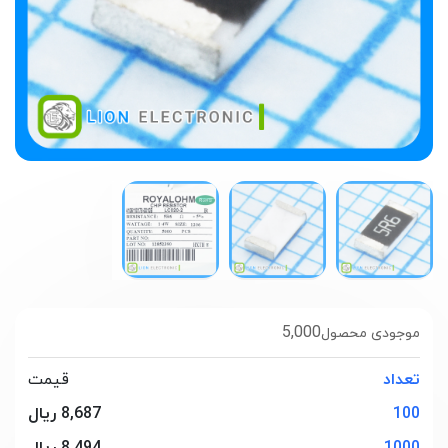
5,000
موجودی محصول
تعداد
قیمت
100
8,687 ریال