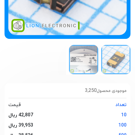
3,250
موجودی محصول
تعداد
قیمت
10
42,807 ریال
100
39,953 ریال