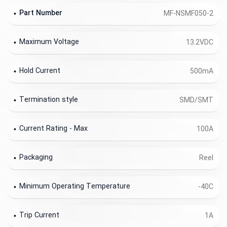
Part Number
MF-NSMF050-2
Maximum Voltage
13.2VDC
Hold Current
500mA
Termination style
SMD/SMT
Current Rating - Max
100A
Packaging
Reel
Minimum Operating Temperature
-40C
Trip Current
1A