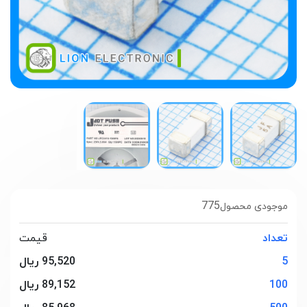
775
موجودی محصول
تعداد
قیمت
5
95,520 ریال
100
89,152 ریال