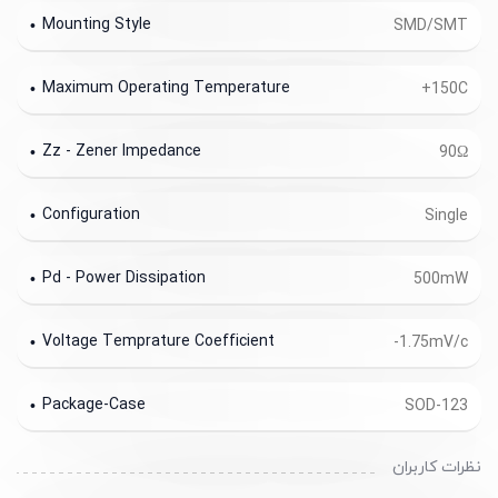
Zener Current
3uA
Vz - Zener Voltage
3.9V
Mounting Style
SMD/SMT
Maximum Operating Temperature
+150C
Zz - Zener Impedance
90Ω
Configuration
Single
Pd - Power Dissipation
500mW
Voltage Temprature Coefficient
-1.75mV/c