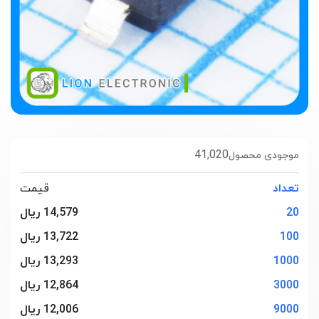
41,020
موجودی محصول
تعداد
قیمت
20
14,579 ریال