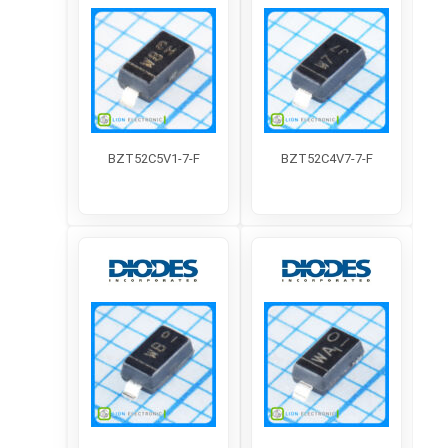
محصولات مرتبط
BZT52C5V1-7-F
BZT52C4V7-7-F
خدمات مشتریان