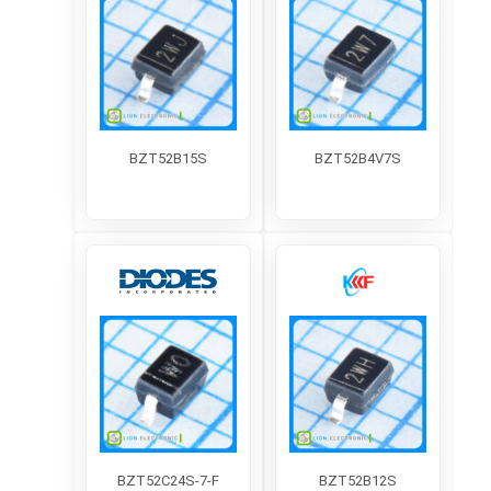
ماسفت
میکروکنترلر AVR
میکروکنترلر ARM
تماس با ما
ساعات کاری:
شنبه تا چهارشنبه ۹ تا ۱۷
پنجشنبه ۹ تا ۱۴
شماره تماس:
02192003849
آدرس فروشگاه:
تهران، خیابان جمهوری، نرسیده به پل
حافظ، روبروی پاساژ توکل، پاساژ خانه موبایل، طبقه
منفی1، واحد B4 (خرید حضوری به دلیل فاصله انبار و
فروشگاه مقدور نیست)
فروشگاه اینترنتی لیون الکترونیک