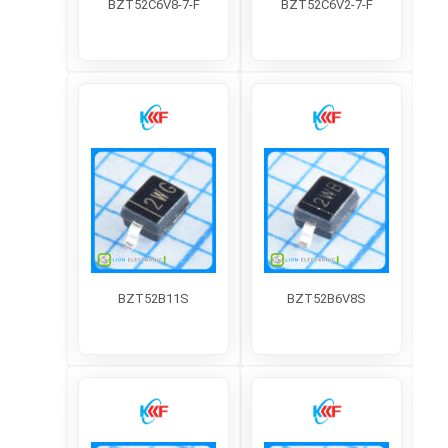
مشاوره فنی
پیشنهاد قطعه
واردات قطعات الکترونیک
فروشگاه قطعات الکترونیک
همراه با لیون الکترونیک
درباره ما
تماس با ما
تجربه خرید از لیون الکترونیک
انتقادات و پیشنهادات
قوانین و مقررات
دسته بندی های برگزیده
مبدل آنالوگ به دیجیتال
آپ امپ