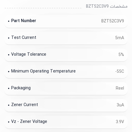
رفی
3.9V 500mW 3uA @ 1V SOD-123 Zener Dio
مشخصات BZT52C3V9
Part Number
BZT52C3V9
Test Current
5mA
Voltage Tolerance
5%
Minimum Operating Temperature
-55C
Packaging
Reel