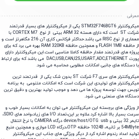
رفی
میکروکنترلر STM32F746BGT6 یکی از میکروکنترلر های بسیار قدرتمند
شرکت ST است که دارای هسته ARM 32 بیتی از نوع CORTEX M7 با
معماری از نوع RISC می باشد.حداکثر فرکانس کاری آن 216 مگاهرتز است و
از حافظه FLASH 1MB و همچنین حافظه RAM 320KB بهره می برد که برای
ژه های قدرتمند مقدار حافظه کاملا مناسبی است.این میکروکنترلر دارای
پورت DAC,USB,CAN,I2S,USART,ADC,ETHERNET می باشد که برای ارتباط
دستگاه های جانبی امکانات مطلوبی محاسبه می شود.
میکروکنترلر های سری F7 شرکت ST بدون شک یکی از قدرتمند ترین
روکنترلر های تولیدی این شرکت است که امکانات متنوعی به برنامه
س جهت توسعه پروژه ها می دهد و موجب تولید بهترین و دقیق ترین
گاه های صنعتی می شود.
ویژگی های برجسته این میکروکنترلر می توان به امکانات بسیار خوب و
سرعت بسیار بالا اشاره کرد.علاوه بر این،تعداد I/O های زیاد،واحد های SDIO،
تایمر 32 بیتی و device/host/OTG usb درگاه CAMERA با نرخ انتقال
54MByte بر ثانیه، 1024B حافظه OTP،درگاه LCD موازی و همچنین منبع
ید اعداد رندوم اشاره کرد.از دیگر ویژگی های جذاب این میکروکنترلر