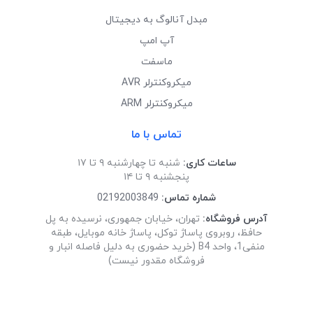
مبدل آنالوگ به دیجیتال
آپ امپ
ماسفت
میکروکنترلر AVR
میکروکنترلر ARM
تماس با ما
ساعات کاری:
شنبه تا چهارشنبه ۹ تا ۱۷
پنجشنبه ۹ تا ۱۴
شماره تماس:
02192003849
آدرس فروشگاه:
تهران، خیابان جمهوری، نرسیده به پل
حافظ، روبروی پاساژ توکل، پاساژ خانه موبایل، طبقه
منفی1، واحد B4 (خرید حضوری به دلیل فاصله انبار و
فروشگاه مقدور نیست)