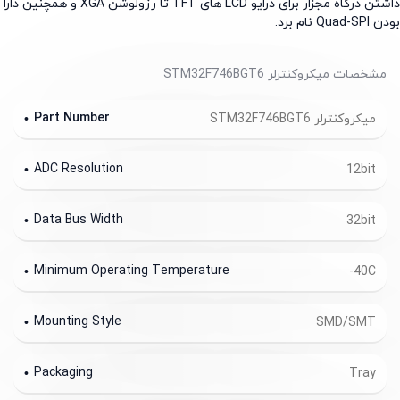
داشتن درگاه مجزار برای درایو LCD های TFT تا رزولوشن XGA و همچنین دارا
Qua نام برد.
مشخصات میکروکنترلر STM32F746BGT6
Part Number
میکروکنترلر STM32F746BGT6
ADC Resolution
12bit
Data Bus Width
32bit
Minimum Operating Temperature
-40C
Mounting Style
SMD/SMT
Packaging
Tray