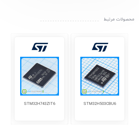
محصولات مرتبط
C
STM32H743ZIT6
STM32H503CBU6