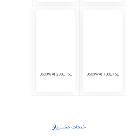
0603WAF200LT5E
0603WAF100LT5E
خدمات مشتریان