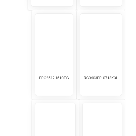
FRC2512J510TS
RC0603FR-0713K3L