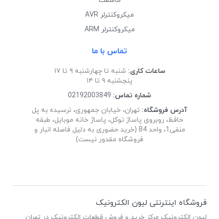
ماسفت
میکروکنترلر AVR
میکروکنترلر ARM
تماس با ما
ساعات کاری:
شنبه تا چهارشنبه ۹ تا ۱۷
پنجشنبه ۹ تا ۱۴
شماره تماس:
02192003849
آدرس فروشگاه:
تهران، خیابان جمهوری، نرسیده به پل
حافظ، روبروی پاساژ توکل، پاساژ خانه موبایل، طبقه
منفی1، واحد B4 (خرید حضوری به دلیل فاصله انبار و
فروشگاه مقدور نیست)
فروشگاه اینترنتی لیون الکترونیک
لیون الکترونیک مرکز خرید و فروش قطعات الکترونیک در تهران