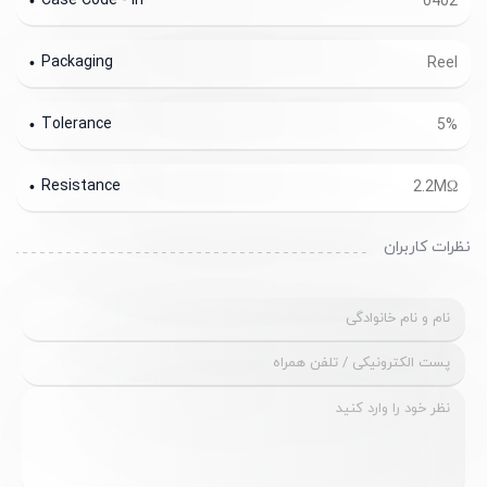
Case Code - in
0402
Packaging
Reel
Tolerance
5%
Resistance
2.2MΩ
نظرات کاربران