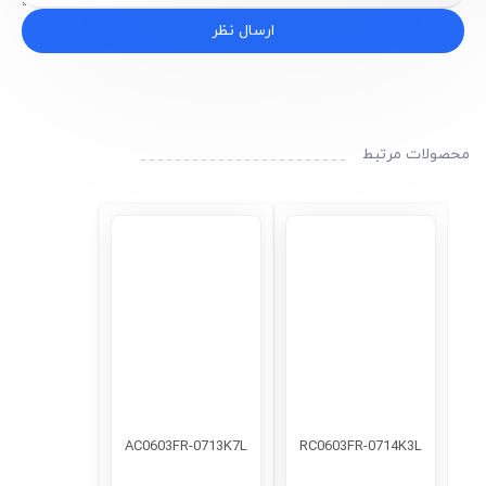
ارسال نظر
محصولات مرتبط
AC0603FR-0713K7L
RC0603FR-0714K3L