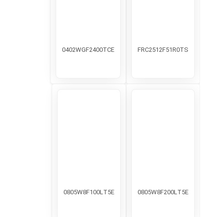
0402WGF2400TCE
FRC2512F51R0TS
0805W8F100LT5E
0805W8F200LT5E