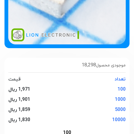
18,298
موجودی محصول
تعداد
قیمت
100
1,971 ریال
1000
1,901 ریال
5000
1,859 ریال
10000
1,830 ریال