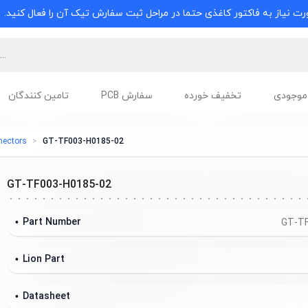
ت نیاز به فاکتور کاغذی حتما در مراحل ثبت سفارش تیک آن را فعال کنید.
موجودی
تخفیف خورده
سفارش PCB
تامین کنندگان
nectors
GT-TF003-H0185-02
GT-TF003-H0185-02
Part Number
GT-TF
Lion Part
Datasheet