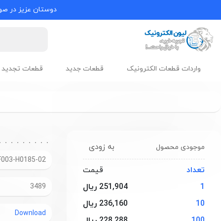
دوستان عزیز در صور
واردات قطعات الکترونیک
قطعات جدید
قطعات تجدید 
به زودی
موجودی محصول
003-H0185-02
تعداد
قیمت
1
251,904 ریال
3489
10
236,160 ریال
Download
100
228,288 ریال