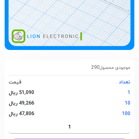
290
موجودی محصول
تعداد
قیمت
1
51,090 ریال
10
49,266 ریال
100
47,806 ریال